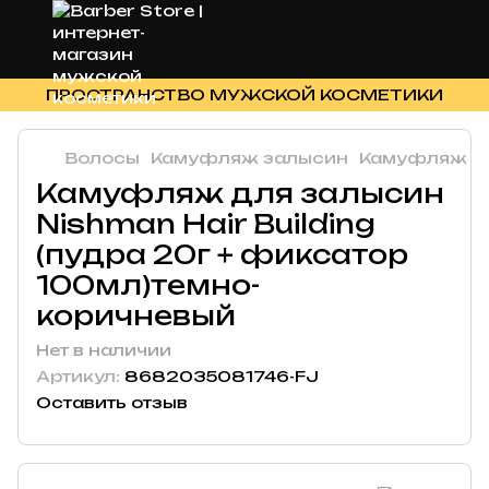
ПРОСТРАНСТВО МУЖСКОЙ КОСМЕТИКИ
Волосы
Камуфляж залысин
Камуфляж з
Камуфляж для залысин
Nishman Hair Building
(пудра 20г + фиксатор
100мл)темно-
коричневый
Нет в наличии
Артикул:
8682035081746-FJ
Оставить отзыв