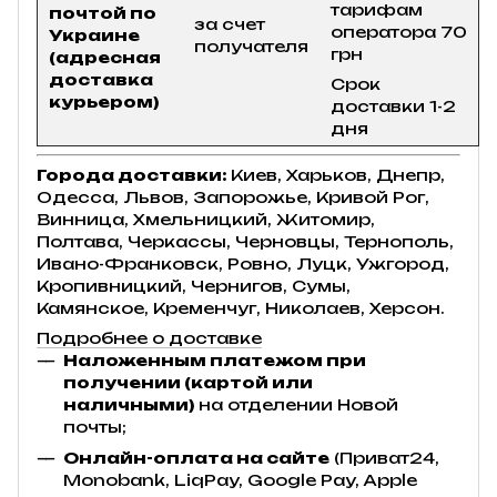
тарифам
почтой по
за счет
оператора 70
Украине
получателя
грн
(адресная
доставка
Срок
курьером)
доставки 1-2
дня
Города доставки:
Киев, Харьков, Днепр,
Одесса, Львов, Запорожье, Кривой Рог,
Винница, Хмельницкий, Житомир,
Полтава, Черкассы, Черновцы, Тернополь,
Ивано-Франковск, Ровно, Луцк, Ужгород,
Кропивницкий, Чернигов, Сумы,
Камянское, Кременчуг, Николаев, Херсон.
Подробнее о доставке
Наложенным платежом при
получении (картой или
наличными)
на отделении Новой
почты;
Онлайн-оплата на сайте
(Приват24,
Monobank, LiqPay, Google Pay, Apple