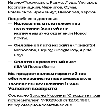
Ивано-Франковск, Ровно, Луцк, Ужгород,
Кропивницкий, Чернигов, Сумы,
Камянское, Кременчуг, Николаев, Херсон.
Подробнее о доставке
Наложенным платежом при
получении (картой или
наличными)
на отделении Новой
почты;
Онлайн-оплата на сайте
(Приват24,
Monobank, LiqPay, Google Pay, Apple
Pay);
Оплата на расчетный счет
(IBAN)
ПриватБанк;
Мы предоставляем гарантийное
обслуживание на парикмахерскую
технику на протяжении 1 года
Условия возврата
Согласно
Закона Украины "О защите прав
потребителей"
№1023-XII от 12.05.1991,
парфюмерно-косметические