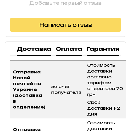
Добавьте первый отзыв
Написать отзыв
Доставка
Оплата
Гарантия
В
Стоимость
доставки
Отправка
согласно
Новой
тарифам
почтой по
за счет
оператора 70
Украине
получателя
грн
(доставка
в
Срок
отделение)
доставки 1-2
дня
Стоимость
доставки
Отправка