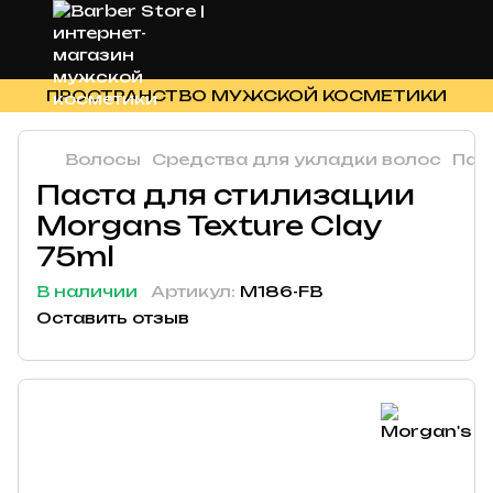
ПРОСТРАНСТВО МУЖСКОЙ КОСМЕТИКИ
Волосы
Средства для укладки волос
Пас
Паста для стилизации
Morgans Texture Clay
75ml
В наличии
Артикул:
M186-FB
Оставить отзыв