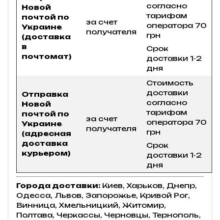
согласно
Новой
тарифам
почтой по
за счет
оператора 70
Украине
получателя
грн
(доставка
в
Срок
почтомат)
доставки 1-2
дня
Стоимость
доставки
Отправка
согласно
Новой
тарифам
почтой по
за счет
оператора 70
Украине
получателя
грн
(адресная
доставка
Срок
курьером)
доставки 1-2
дня
Города доставки:
Киев, Харьков, Днепр,
Одесса, Львов, Запорожье, Кривой Рог,
Винница, Хмельницкий, Житомир,
Полтава, Черкассы, Черновцы, Тернополь,