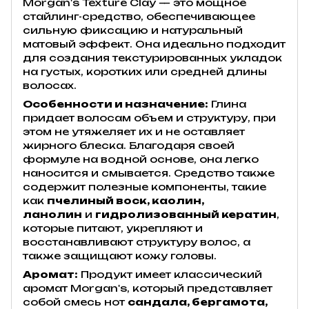
Morgan's Texture Clay — это мощное
стайлинг-средство, обеспечивающее
сильную фиксацию и натуральный
матовый эффект. Она идеально подходит
для создания текстурированных укладок
на густых, коротких или средней длины
волосах.
Особенности и назначение:
Глина
придает волосам объем и структуру, при
этом не утяжеляет их и не оставляет
жирного блеска. Благодаря своей
формуле на водной основе, она легко
наносится и смывается. Средство также
содержит полезные компоненты, такие
как
пчелиный воск, каолин,
ланолин
и
гидролизованный кератин
,
которые питают, укрепляют и
восстанавливают структуру волос, а
также защищают кожу головы.
Аромат:
Продукт имеет классический
аромат Morgan's, который представляет
собой смесь нот
сандала, бергамота,