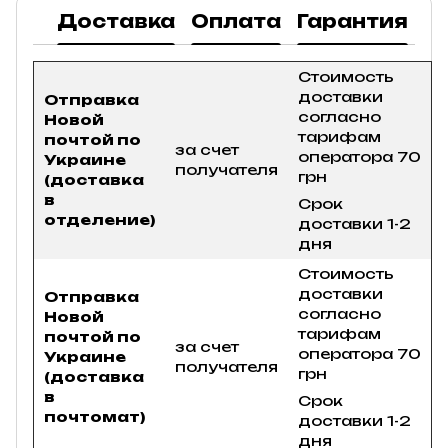
Доставка
Оплата
Гарантия
В
Стоимость
доставки
Отправка
согласно
Новой
тарифам
почтой по
за счет
оператора 70
Украине
получателя
грн
(доставка
в
Срок
отделение)
доставки 1-2
дня
Стоимость
доставки
Отправка
согласно
Новой
тарифам
почтой по
за счет
оператора 70
Украине
получателя
грн
(доставка
в
Срок
почтомат)
доставки 1-2
дня