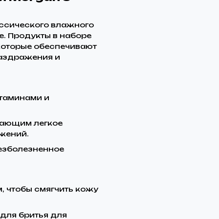
лассического влажного
е. Продукты в наборе
которые обеспечивают
раздражения и
таминами и
вающим легкое
жений.
безболезненное
, чтобы смягчить кожу
 для бритья для