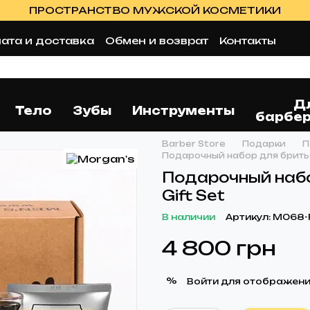
ПРОСТРАНСТВО МУЖСКОЙ КОСМЕТИКИ
ата и доставка
Обмен и возврат
Контакты
 соглашение
Оферта
Отзывы о магазине
Блог
Д
Тело
Зубы
Инструменты
барбе
Barber Store
Подарки
П
Подарочный набор для бритья 
Подарочный набо
Gift Set
В наличии
Артикул: M068-
4 800 грн
%
Войти
для отображени