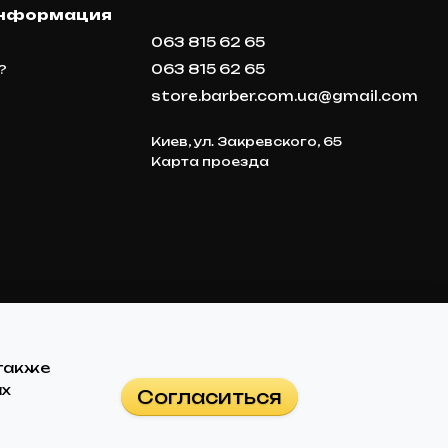
информация
063 815 62 65
063 815 62 65
?
store.barber.com.ua@gmail.com
Киев, ул. Закревского, 65
Карта проезда
 также
ах
Согласиться