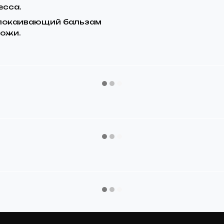
есса.
спокаивающий бальзам
кожи.