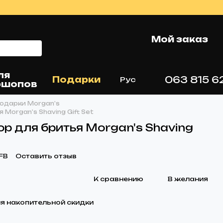
Мой заказ
ля
063 815 6
Подарки
Рус
ршопов
одарки Morgan's
Morgan's Shaving Gift Set
р для бритья Morgan's Shaving
FB
Оставить отзыв
К сравнению
В желания
я накопительной скидки