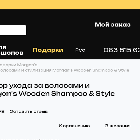
Мой заказ
ля
063 815 6
Подарки
Рус
ршопов
одарки Morgan's
волосами и стилизация Morgan's Wooden Shampoo & Style
р ухода за волосами и
an's Wooden Shampoo & Style
FB
Оставить отзыв
К сравнению
В желания