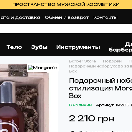
ПРОСТРАНСТВО МУЖСКОЙ КОСМЕТИКИ
ата и доставка
Обмен и возврат
Контакты
 соглашение
Оферта
Отзывы о магазине
Блог
Д
Тело
Зубы
Инструменты
барбе
Barber Store
Подарки
П
Подарочный набор ухода за 
Box
Подарочный набо
стилизация Morg
Box
В наличии
Артикул: M203-
2 210 грн