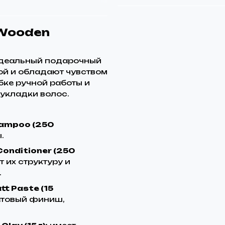
 Wooden
 идеальный подарочный
бой и обладают чувством
бке ручной работы и
 укладки волос.
ampoo (250
.
onditioner (250
 их структуру и
.
t Paste (15
атовый финиш,