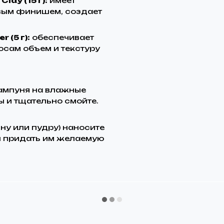
ay (15 г):
имеет
вым финишем, создает
 (5 г):
обеспечивает
сам объем и текстуру
ампуня на влажные
 и тщательно смойте.
ну или пудру) наносите
бы придать им желаемую