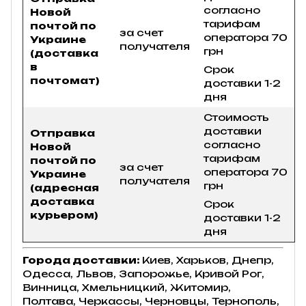
согласно
Новой
тарифам
почтой по
за счет
оператора 70
Украине
получателя
грн
(доставка
в
Срок
почтомат)
доставки 1-2
дня
Стоимость
доставки
Отправка
согласно
Новой
тарифам
почтой по
за счет
оператора 70
Украине
получателя
грн
(адресная
доставка
Срок
курьером)
доставки 1-2
дня
Города доставки:
Киев, Харьков, Днепр,
Одесса, Львов, Запорожье, Кривой Рог,
Винница, Хмельницкий, Житомир,
Полтава, Черкассы, Черновцы, Тернополь,