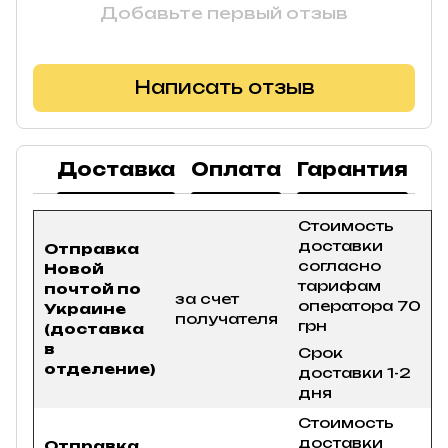
Добавьте первый отзыв
Написать отзыв
Доставка
Оплата
Гарантия
В
Стоимость
доставки
Отправка
согласно
Новой
тарифам
почтой по
за счет
оператора 70
Украине
получателя
грн
(доставка
в
Срок
отделение)
доставки 1-2
дня
Стоимость
доставки
Отправка