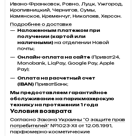
Ивано-Франковск, Ровно, Луцк, Ужгород,
Кропивницкий, Чернигов, Сумы,
Камянское, Кременчуг, Николаев, Херсон.
Подробнее о доставке
Наложенным платежом при
получении (картой или
наличными)
на отделении Новой
почты;
Онлайн-оплата на сайте
(Приват24,
Monobank, LiqPay, Google Pay, Apple
Pay);
Оплата на расчетный счет
(IBAN)
ПриватБанк;
Мы предоставляем гарантийное
обслуживание на парикмахерскую
технику на протяжении 1 года
Условия возврата
Согласно
Закона Украины "О защите прав
потребителей"
№1023-XII от 12.05.1991,
парфюмерно-косметические