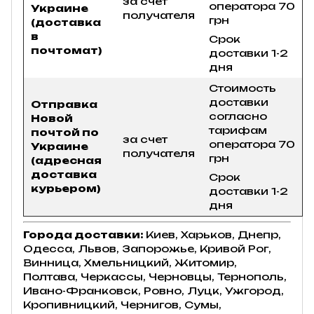
за счет
оператора 70
Украине
получателя
грн
(доставка
в
Срок
почтомат)
доставки 1-2
дня
Стоимость
доставки
Отправка
согласно
Новой
тарифам
почтой по
за счет
оператора 70
Украине
получателя
грн
(адресная
доставка
Срок
курьером)
доставки 1-2
дня
Города доставки:
Киев, Харьков, Днепр,
Одесса, Львов, Запорожье, Кривой Рог,
Винница, Хмельницкий, Житомир,
Полтава, Черкассы, Черновцы, Тернополь,
Ивано-Франковск, Ровно, Луцк, Ужгород,
Кропивницкий, Чернигов, Сумы,