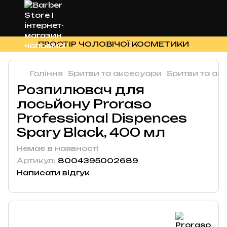
ПРОСТІР ЧОЛОВІЧОЇ КОСМЕТИКИ
Гоління
Бритви та аксесуари
Бритви та ак
Розпилювач для
лосьйону Proraso
Professional Dispences
Spary Black, 400 мл
Немає в наявності
Артикул:
8004395002689
Написати відгук