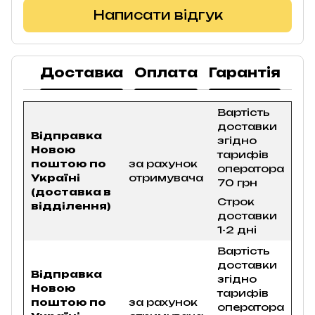
Написати відгук
Доставка
Оплата
Гарантія
По
Вартість
доставки
Відправка
згідно
Новою
тарифів
поштою по
за рахунок
оператора
Україні
отримувача
70 грн
(доставка в
Строк
відділення)
доставки
1-2 дні
Вартість
доставки
Відправка
згідно
Новою
тарифів
поштою по
за рахунок
оператора