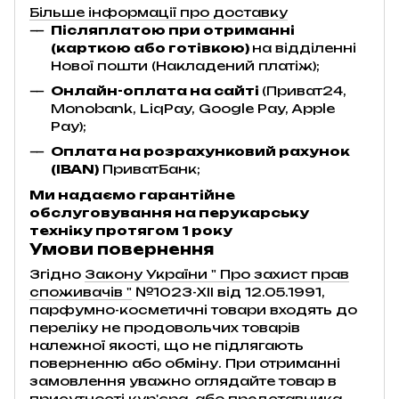
Більше інформації про доставку
Післяплатою при отриманні
(карткою або готівкою)
на відділенні
Нової пошти (Накладений платіж);
Онлайн-оплата на сайті
(Приват24,
Monobank, LiqPay, Google Pay, Apple
Pay);
Оплата на розрахунковий рахунок
(IBAN)
ПриватБанк;
Ми надаємо гарантійне
обслуговування на перукарську
техніку протягом 1 року
Умови повернення
Згідно
Закону України " Про захист прав
споживачів "
№1023-XII від 12.05.1991,
парфумно-косметичні товари входять до
переліку не продовольчих товарів
належної якості, що не підлягають
поверненню або обміну. При отриманні
замовлення уважно оглядайте товар в
присутності кур'єра, або представника