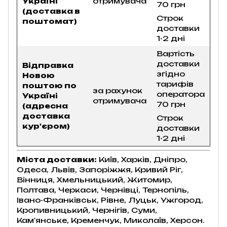
Україні
отримувача
70 грн
(доставка в
Строк
поштомат)
доставки
1-2 дні
Вартість
доставки
Відправка
згідно
Новою
тарифів
поштою по
за рахунок
оператора
Україні
отримувача
70 грн
(адресна
доставка
Строк
кур'єром)
доставки
1-2 дні
Міста доставки:
Київ, Харків, Дніпро,
Одеса, Львів, Запоріжжя, Кривий Ріг,
Вінниця, Хмельницький, Житомир,
Полтава, Черкаси, Чернівці, Тернопіль,
Івано-Франківськ, Рівне, Луцьк, Ужгород,
Кропивницький, Чернігів, Суми,
Кам'янське, Кременчук, Миколаїв, Херсон.