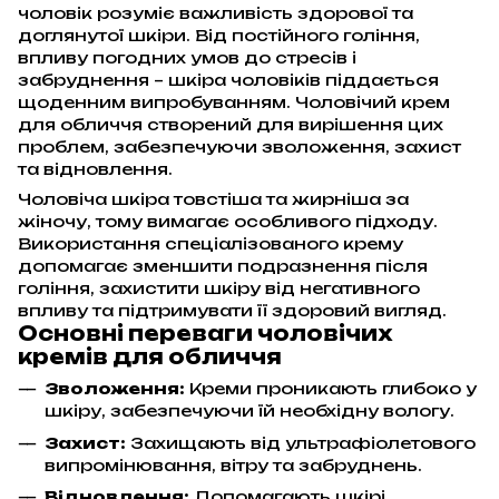
чоловік розуміє важливість здорової та
доглянутої шкіри. Від постійного гоління,
впливу погодних умов до стресів і
забруднення – шкіра чоловіків піддається
щоденним випробуванням. Чоловічий крем
для обличчя створений для вирішення цих
проблем, забезпечуючи зволоження, захист
та відновлення.
Чоловіча шкіра товстіша та жирніша за
жіночу, тому вимагає особливого підходу.
Використання спеціалізованого крему
допомагає зменшити подразнення після
гоління, захистити шкіру від негативного
впливу та підтримувати її здоровий вигляд.
Основні переваги чоловічих
кремів для обличчя
Зволоження:
Креми проникають глибоко у
шкіру, забезпечуючи їй необхідну вологу.
Захист:
Захищають від ультрафіолетового
випромінювання, вітру та забруднень.
Відновлення:
Допомагають шкірі