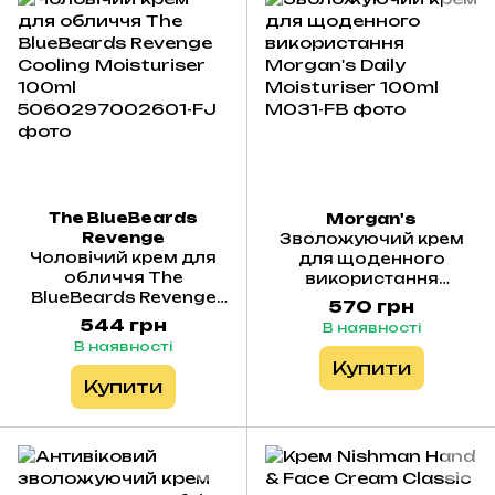
The BlueBeards
Morgan's
Revenge
Зволожуючий крем
Чоловічий крем для
для щоденного
обличчя The
використання
BlueBeards Revenge
Morgan's Daily
570 грн
Cooling Moisturiser
Moisturiser 100ml
544 грн
В наявності
100ml
В наявності
Купити
Купити