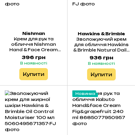
Nishman
Hawkins & Brimble
Крем для рук та
Зволожуючий крем
обличчя Nishman
для обличчя Hawkins
Hand & Face Cream
& Brimble Natural Daily
Pomgranate 300 мл
Moisturiser 100 мл
396 грн
936 грн
В наявності
В наявності
Купити
Купити
Новинка