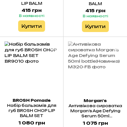
LIP BALM
BALM
415 грн
415 грн
В наявності
В наявності
Купити
Купити
BROSH Pomade
Morgan's
Набір бальзамів для
Антивікова сироватка
губ BROSH CHOP LIP
Morgan’s Age Defying
BALM SET
Serum 50ml
bottle(Новинка)
1 080 грн
1 075 грн