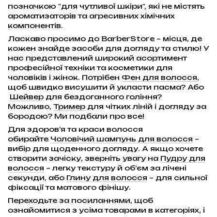
позначкою "для чутливої шкіри", які не містять
ароматизаторів та агресивних хімічних
компонентів.
Ласкаво просимо до BarberStore – місця, де
кожен знайде засоби для догляду та стилю! У
нас представлений широкий асортимент
професійної техніки та косметики для
чоловіків і жінок. Потрібен
Фен для волосся
,
щоб швидко висушити й укласти пасма? Або
Шейвер
для бездоганного гоління?
Можливо,
Тример
для чітких ліній і догляду за
бородою? Ми подбали про все!
Для здоров’я та краси волосся
обирайте
Чоловічий шампунь для волосся
–
вибір для щоденного догляду. А якщо хочете
створити зачіску, зверніть увагу на
Пудру для
волосся
– легку текстуру й об’єм за лічені
секунди, або
Глину для волосся
– для сильної
фіксації та матового фінішу.
Переходьте за посиланнями, щоб
ознайомитися з усіма товарами в категоріях, і