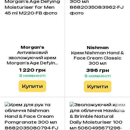
Morgan's
Nishman
Антивіковий
Крем Nishman Hand &
зволожуючий крем
Face Cream Classic
Morgan's Age Defying
300 мл
Moisturiser for Men 45
1 220 грн
396 грн
ml
В наявності
В наявності
Купити
Купити