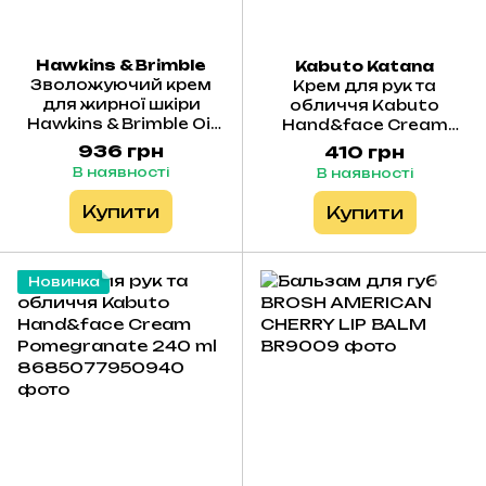
Hawkins & Brimble
Kabuto Katana
Зволожуючий крем
Крем для рук та
для жирної шкіри
обличчя Kabuto
Hawkins & Brimble Oil
Hand&face Cream
Control Moisturiser
Fig&grapefruit 240 ml
936 грн
410 грн
100 мл
В наявності
В наявності
Купити
Купити
Новинка