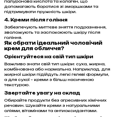
гіалуронова кислота та колаген, що
допомагають боротися зі зморшками та
підтримувати пружність шкіри.
4. Креми після гоління
Забезпечують миттєве зняття подразнення,
зволожують та заспокоюють шкіру після
гоління.
Як обрати ідеальний чоловічий
крем для обличчя?
Орієнтуйтеся на свій тип шкіри
Важливо знати свій тип шкіри: суха, жирна,
комбінована або нормальна. Наприклад, для
жирної шкіри підійдуть легкі гелеві формули,
а для сухої – креми з більш насиченою
текстурою.
Звертайте увагу на склад
Обирайте продукти без агресивних хімічних
речовин. Шукайте креми з натуральними
оліями, вітамінами та антиоксидантами.