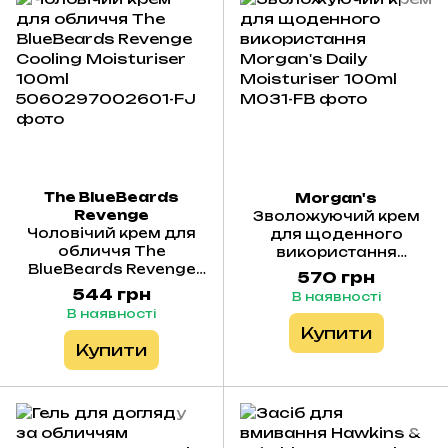
The BlueBeards
Morgan's
Revenge
Зволожуючий крем
Чоловічий крем для
для щоденного
обличчя The
використання
BlueBeards Revenge
Morgan's Daily
570 грн
Cooling Moisturiser
Moisturiser 100ml
544 грн
В наявності
100ml
В наявності
Купити
Купити