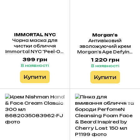
IMMORTAL NYC
Morgan's
Чорна маска для
Антивіковий
чистки обличчя
зволожуючий крем
Immortal NYC "Peel-Off
Morgan's Age Defying
Black Mask", 150 мл
Moisturiser for Men 45
399 грн
1 220 грн
ml
В наявності
В наявності
Купити
Купити