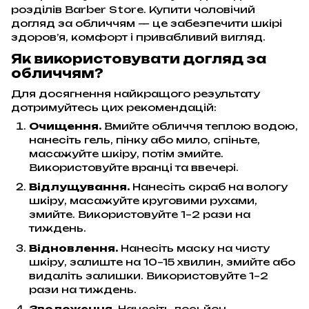
розділів Barber Store. Купити чоловічий
догляд за обличчям — це забезпечити шкірі
здоров’я, комфорт і привабливий вигляд.
Як використовувати догляд за
обличчям?
Для досягнення найкращого результату
дотримуйтесь цих рекомендацій:
Очищення.
Вмийте обличчя теплою водою,
нанесіть гель, пінку або мило, спіньте,
масажуйте шкіру, потім змийте.
Використовуйте вранці та ввечері.
Відлущування.
Нанесіть скраб на вологу
шкіру, масажуйте круговими рухами,
змийте. Використовуйте 1–2 рази на
тиждень.
Відновлення.
Нанесіть маску на чисту
шкіру, залиште на 10–15 хвилин, змийте або
видаліть залишки. Використовуйте 1–2
рази на тиждень.
Зволоження.
Нанесіть лосьйон