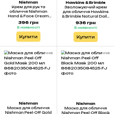
Nishman
Hawkins & Brimble
Крем для рук та
Зволожуючий крем
обличчя Nishman
для обличчя Hawkins
Hand & Face Cream
& Brimble Natural Daily
Pomgranate 300 мл
Moisturiser 100 мл
396 грн
936 грн
В наявності
В наявності
Купити
Купити
Nishman
Nishman
Маска для обличчя
Маска для обличчя
Nishman Peel-Off Gold
Nishman Peel-Off Black