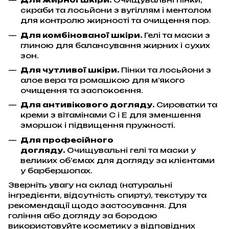
скраби та лосьйони з вугіллям і ментолом
для контролю жирності та очищення пор.
Для комбінованої шкіри.
Гелі та маски з
глиною для балансування жирних і сухих
зон.
Для чутливої шкіри.
Пінки та лосьйони з
алое вера та ромашкою для м’якого
очищення та заспокоєння.
Для антивікового догляду.
Сироватки та
креми з вітамінами С і Е для зменшення
зморшок і підвищення пружності.
Для професійного
догляду.
Очищувальні гелі та маски у
великих об’ємах для догляду за клієнтами
у барбершопах.
Зверніть увагу на склад (натуральні
інгредієнти, відсутність спирту), текстуру та
рекомендації щодо застосування. Для
гоління або догляду за бородою
використовуйте косметику з відповідних