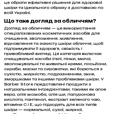
це обрати ефективні рішення для здорової
шкіри та ідеального образу з доставкою по
всій Україні.
Що таке догляд за обличчям?
Догляд за обличчям — це використання
спеціалізованих косметичних засобів для
очищення, зволоження, живлення,
відновлення та захисту шкіри обличчя, щоб
підтримувати її здоров’я, свіжість і
привабливий вигляд. Ця категорія включає
очищувальні засоби (гелі, пінки, мило),
зволожувальні та живильні креми, лосьйони,
скраби, маски та сироватки, які борються з
сухістю, жирністю, подразненням, акне,
зморшками та іншими проблемами шкіри. У
Barber Store представлені продукти з
натуральними інгредієнтами, такими як алое
вера, олія жожоба, олія ши, гіалуронова
кислота, пантенол, екстракт зеленого чаю,
вітаміни С і Е, що підходять для всіх типів
шкіри — нормальної, сухої, жирної,