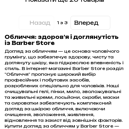
Назад
Вперед
1
з 3
Обличчя: здоров’я і доглянутість
із Barber Store
Догляд за обличчям — це основа чоловічого
грумінгу, що забезпечує здорову, чисту та
доглянуту шкіру, яка підкреслює впевненість і
стиль. В інтернет-магазині Barber Store розділ
"Обличчя" пропонує широкий вибір
професійних і побутових засобів,
розроблених спеціально для чоловіків. Наші
очищувальні гелі, пінки, мило, зволожувальні
та живильні креми, лосьйони, скраби, маски
та сироватки забезпечують комплексний
догляд за шкірою обличчя, включаючи
очищення, зволоження, живлення,
відновлення та захист від зовнішніх факторів.
Купити догляд за обличчям у Barber Store —