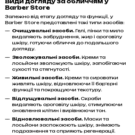
Види догляду за обличчям у
Barber Store
Залежно від етапу догляду та функції, у
Barber Store представлені такі типи засобів:
Очищувальні засоби.
Гелі, пінки та мило
видаляють забруднення, жир і ороговілу
шкіру, готуючи обличчя до подальшого
догляду.
Зволожувальні засоби.
Креми та
лосьйони зволожують шкіру, запобігаючи
сухості та стягнутості.
Живильні засоби.
Креми та сироватки
живлять шкіру, відновлюючи її бар’єрні
функції та покращуючи текстуру.
Відлущувальні засоби.
Скраби
видаляють ороговілу шкіру, стимулюючи
оновлення клітин і вирівнюючи тон.
Відновлювальні засоби.
Маски та
лосьйони заспокоюють шкіру, знімають
подразнення та сприяють регенерації.