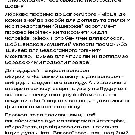
щодня!
Ласкаво просимо до BarberStore – місця, де
кожен знайде засоби для догляду та стилю! У
нас представлений широкий асортимент
професійної техніки та косметики для
чоловіків і жінок. Потрібен
Фен для волосся
,
щоб швидко висушити й укласти пасма? Або
Шейвер
для бездоганного гоління?
Можливо,
Тример
для чітких ліній і догляду за
бородою? Ми подбали про все!
Для здоров’я та краси волосся
обирайте
Чоловічий шампунь для волосся
–
вибір для щоденного догляду. А якщо хочете
створити зачіску, зверніть увагу на
Пудру для
волосся
– легку текстуру й об’єм за лічені
секунди, або
Глину для волосся
– для сильної
фіксації та матового фінішу.
Переходьте за посиланнями, щоб
ознайомитися з усіма товарами в категоріях, і
обирайте те, що підкреслить ваш стиль та
індивідуальність. BarberStore – ваш надійний