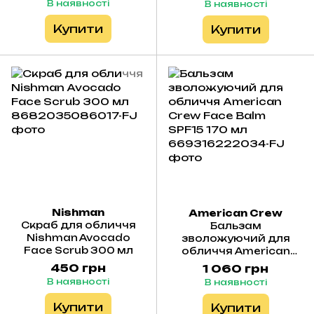
В наявності
В наявності
Купити
Купити
Nishman
American Crew
Скраб для обличчя
Бальзам
Nishman Avocado
зволожуючий для
Face Scrub 300 мл
обличчя American
Crew Face Balm SPF15
450 грн
1 060 грн
170 мл
В наявності
В наявності
Купити
Купити