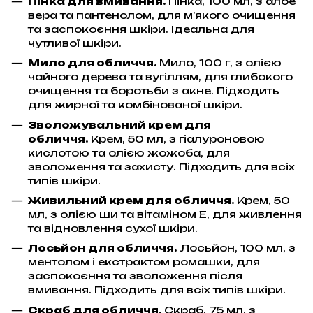
Пінка для вмивання.
Пінка, 100 мл, з алое
вера та пантенолом, для м’якого очищення
та заспокоєння шкіри. Ідеальна для
чутливої шкіри.
Мило для обличчя.
Мило, 100 г, з олією
чайного дерева та вугіллям, для глибокого
очищення та боротьби з акне. Підходить
для жирної та комбінованої шкіри.
Зволожувальний крем для
обличчя.
Крем, 50 мл, з гіалуроновою
кислотою та олією жожоба, для
зволоження та захисту. Підходить для всіх
типів шкіри.
Живильний крем для обличчя.
Крем, 50
мл, з олією ши та вітаміном Е, для живлення
та відновлення сухої шкіри.
Лосьйон для обличчя.
Лосьйон, 100 мл, з
ментолом і екстрактом ромашки, для
заспокоєння та зволоження після
вмивання. Підходить для всіх типів шкіри.
Скраб для обличчя.
Скраб, 75 мл, з