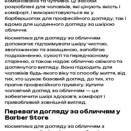
комбінованої та чутливої. Ці засоби
розроблені для чоловіків, які цінують якість і
комфорт, і використовуються як у
барбершопах для професійного догляду, так і
вдома для щоденного догляду за шкірою
обличчя.
Косметика для догляду за обличчям
допомагає підтримувати шкіру чистою,
зволоженою та захищеною, запобігає
подразненню, сухості та передчасному
старінню, а також надає обличчю свіжого та
доглянутого вигляду. Вона підходить для
чоловіків будь-якого віку та способу життя, від
тих, хто шукає базовий догляд, до тих, хто
прагне професійного грумінгу. Купити
чоловічий догляд за обличчям — це
забезпечити шкірі здоров’я, комфорт і
привабливий зовнішній вигляд.
Переваги догляду за обличчям у
Barber Store
Косметика для догляду за обличчям з