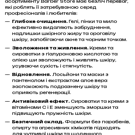
асортименту Barber Store має безліч переваг,
які роблять її затребуваною серед
професіоналів і любителів:
Глибоке очищення.
Гелі, пінки та мило
ефективно видаляють забруднення,
надлишки шкірного жиру та ороговілу
шкіру, запобігаючи акне та чорним точкам.
Зволоження та живлення.
Креми та
сироватки з гіалуроновою кислотою та
олією ши зволожують і живлять шкіру,
усуваючи сухість і стягнутість.
Відновлення.
Лосьйони та маски з
пантенолом і екстрактом алое вера
заспокоюють подразнену шкіру та
сприяють регенерації.
Антивіковий ефект.
Сироватки та креми з
вітамінами С і Е зменшують зморшки та
підвищують пружність шкіри.
Безпечний склад.
Формули без парабенів,
спирту та агресивних хімікатів підходять
для чутливої шкіри та щоденного