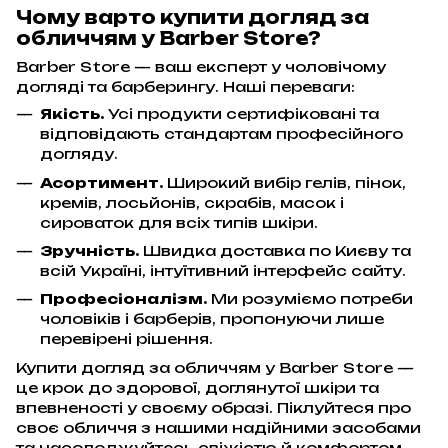
Чому варто купити догляд за
обличчям у Barber Store?
Barber Store — ваш експерт у чоловічому
догляді та барберингу. Наші переваги:
Якість.
Усі продукти сертифіковані та
відповідають стандартам професійного
догляду.
Асортимент.
Широкий вибір гелів, пінок,
кремів, лосьйонів, скрабів, масок і
сироваток для всіх типів шкіри.
Зручність.
Швидка доставка по Києву та
всій Україні, інтуїтивний інтерфейс сайту.
Професіоналізм.
Ми розуміємо потреби
чоловіків і барберів, пропонуючи лише
перевірені рішення.
Купити догляд за обличчям у Barber Store —
це крок до здорової, доглянутої шкіри та
впевненості у своєму образі. Піклуйтеся про
своє обличчя з нашими надійними засобами
та насолоджуйтесь свіжістю й комфортом