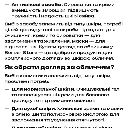
Антивікові засоби.
Сироватки та креми
зменшують зморшки, підвищують
пружність і надають шкірі сяйва.
Вибір засобу залежить від типу шкіри, потреб і
цілей догляду: гелі та скраби підходять для
очищення, креми та сироватки — для
зволоження та живлення, маски — для
відновлення. Купити догляд за обличчям у
Barber Store — це підібрати продукти для
комплексного догляду за шкірою обличчя.
Як обрати догляд за обличчям?
Вибір косметики залежить від типу шкіри,
проблем і потреб:
Для нормальної шкіри.
Очищувальні гелі
та зволожувальні креми для базового
догляду та підтримання свіжості.
Для сухої шкіри.
Живильні креми та маски
з олією ши та гіалуроновою кислотою для
зволоження та усунення стягнутості.
Для жирної шкіри.
Очищувальні пінки,