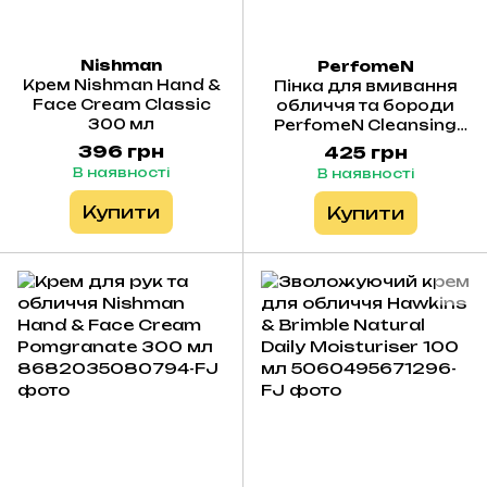
Nishman
PerfomeN
Крем Nishman Hand &
Пінка для вмивання
Face Cream Classic
обличчя та бороди
300 мл
PerfomeN Cleansing
Foam Face & Beard
396 грн
425 грн
Inspired by Cherry Lost
В наявності
В наявності
150 мл
Купити
Купити