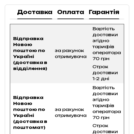
Доставка
Оплата
Гарантія
По
Вартість
доставки
Відправка
згідно
Новою
тарифів
поштою по
за рахунок
оператора
Україні
отримувача
70 грн
(доставка в
Строк
відділення)
доставки
1-2 дні
Вартість
доставки
Відправка
згідно
Новою
тарифів
поштою по
за рахунок
оператора
Україні
отримувача
70 грн
(доставка в
Строк
поштомат)
доставки