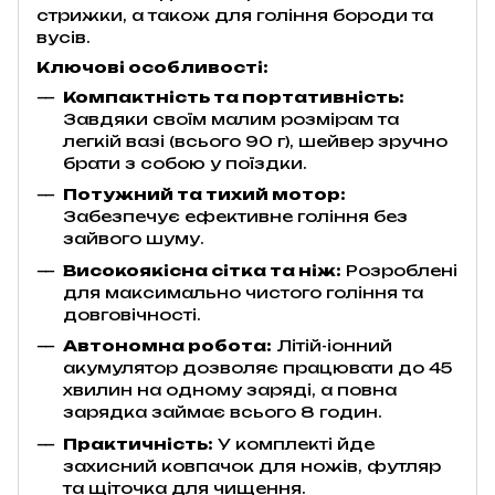
стрижки, а також для гоління бороди та
вусів.
Ключові особливості:
Компактність та портативність:
Завдяки своїм малим розмірам та
легкій вазі (всього 90 г), шейвер зручно
брати з собою у поїздки.
Потужний та тихий мотор:
Забезпечує ефективне гоління без
зайвого шуму.
Високоякісна сітка та ніж:
Розроблені
для максимально чистого гоління та
довговічності.
Автономна робота:
Літій-іонний
акумулятор дозволяє працювати до 45
хвилин на одному заряді, а повна
зарядка займає всього 8 годин.
Практичність:
У комплекті йде
захисний ковпачок для ножів, футляр
та щіточка для чищення.