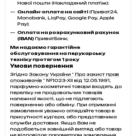
Нової пошти (Накладений платіж);
Онлайн-оплата на сайті
(Приват24,
Monobank, LiqPay, Google Pay, Apple
Pay);
Оплата на розрахунковий рахунок
(IBAN)
ПриватБанк;
Ми надаємо гарантійне
обслуговування на перукарську
техніку протягом 1 року
Умови повернення
Згідно
Закону України " Про захист прав
споживачів "
№1023-XII від 12.05.1991,
парфумно-косметичні товари входять до
переліку не продовольчих товарів
належної якості, що не підлягають
поверненню або обміну. При отриманні
замовлення уважно оглядайте товар в
присутності кур'єра, або представника
служби доставки. Якщо Вам не
подобається зовнішній вигляд або товар
не відповідає параметрам замовлення,