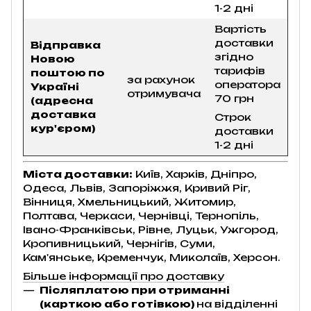
1-2 дні
Вартість
доставки
Відправка
згідно
Новою
тарифів
поштою по
за рахунок
оператора
Україні
отримувача
70 грн
(адресна
доставка
Строк
кур'єром)
доставки
1-2 дні
Міста доставки:
Київ, Харків, Дніпро,
Одеса, Львів, Запоріжжя, Кривий Ріг,
Вінниця, Хмельницький, Житомир,
Полтава, Черкаси, Чернівці, Тернопіль,
Івано-Франківськ, Рівне, Луцьк, Ужгород,
Кропивницький, Чернігів, Суми,
Кам'янське, Кременчук, Миколаїв, Херсон.
Більше інформації про доставку
Післяплатою при отриманні
(карткою або готівкою)
на відділенні