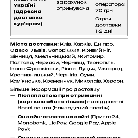
за рахунок
оператора
Україні
отримувача
70 грн
(адресна
доставка
Строк
кур'єром)
доставки
1-2 дні
Міста доставки:
Київ, Харків, Дніпро,
Одеса, Львів, Запоріжжя, Кривий Ріг,
Вінниця, Хмельницький, Житомир,
Полтава, Черкаси, Чернівці, Тернопіль,
Івано-Франківськ, Рівне, Луцьк, Ужгород,
Кропивницький, Чернігів, Суми,
Кам'янське, Кременчук, Миколаїв, Херсон.
Більше інформації про доставку
Післяплатою при отриманні
(карткою або готівкою)
на відділенні
Нової пошти (Накладений платіж);
Онлайн-оплата на сайті
(Приват24,
Monobank, LiqPay, Google Pay, Apple
Pay);
Оплата на розрахунковий рахунок