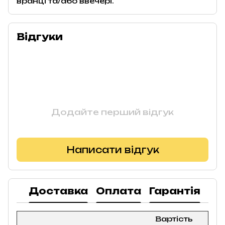
вранці та/або ввечері.
Відгуки
Додайте перший відгук
Написати відгук
Доставка
Оплата
Гарантія
По
Вартість