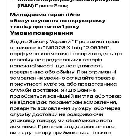
(IBAN)
ПриватБанк;
Ми надаємо гарантійне
обслуговування на перукарську
техніку протягом 1 року
Умови повернення
Згідно
Закону України " Про захист прав
споживачів "
№1023-XII від 12.05.1991,
парфумно-косметичні товари входять до
переліку не продовольчих товарів
належної якості, що не підлягають
поверненню або обміну. При отриманні
замовлення уважно оглядайте товар в
присутності кур'єра, або представника
служби доставки. Якщо Вам не
подобається зовнішній вигляд або товар
не відповідає параметрам замовлення,
поверніть замовлення кур'єру, або через
службу доставки не розкриваючи
упаковку товару, ми обов'язково його
замінимо. Претензії щодо зовнішнього
вигляду товару приймаються тільки в