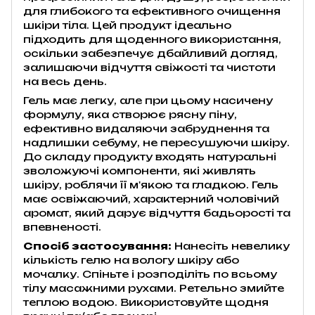
для глибокого та ефективного очищення
шкіри тіла. Цей продукт ідеально
підходить для щоденного використання,
оскільки забезпечує дбайливий догляд,
залишаючи відчуття свіжості та чистоти
на весь день.
Гель має легку, але при цьому насичену
формулу, яка створює рясну піну,
ефективно видаляючи забруднення та
надлишки себуму, не пересушуючи шкіру.
До складу продукту входять натуральні
зволожуючі компоненти, які живлять
шкіру, роблячи її м'якою та гладкою. Гель
має освіжаючий, характерний чоловічий
аромат, який дарує відчуття бадьорості та
впевненості.
Спосіб застосування:
Нанесіть невелику
кількість гелю на вологу шкіру або
мочалку. Спіньте і розподіліть по всьому
тілу масажними рухами. Ретельно змийте
теплою водою. Використовуйте щодня