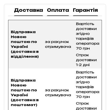
Доставка
Оплата
Гарантія
По
Вартість
доставки
Відправка
згідно
Новою
тарифів
поштою по
за рахунок
оператора
Україні
отримувача
70 грн
(доставка в
Строк
відділення)
доставки
1-2 дні
Вартість
доставки
Відправка
згідно
Новою
тарифів
поштою по
за рахунок
оператора
Україні
отримувача
70 грн
(доставка в
Строк
поштомат)
доставки