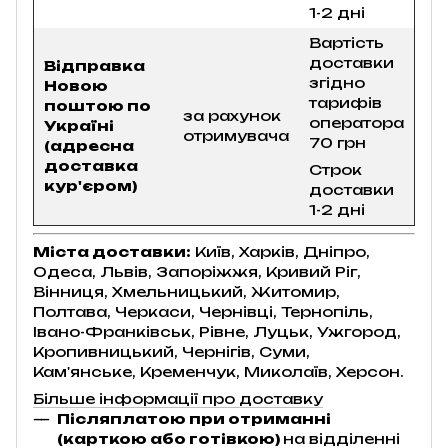
1-2 дні
Вартість
доставки
Відправка
згідно
Новою
тарифів
поштою по
за рахунок
оператора
Україні
отримувача
70 грн
(адресна
доставка
Строк
кур'єром)
доставки
1-2 дні
Міста доставки:
Київ, Харків, Дніпро,
Одеса, Львів, Запоріжжя, Кривий Ріг,
Вінниця, Хмельницький, Житомир,
Полтава, Черкаси, Чернівці, Тернопіль,
Івано-Франківськ, Рівне, Луцьк, Ужгород,
Кропивницький, Чернігів, Суми,
Кам'янське, Кременчук, Миколаїв, Херсон.
Більше інформації про доставку
Післяплатою при отриманні
(карткою або готівкою)
на відділенні