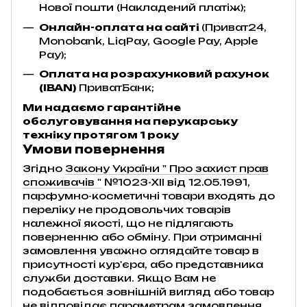
Нової пошти (Накладений платіж);
Онлайн-оплата на сайті
(Приват24,
Monobank, LiqPay, Google Pay, Apple
Pay);
Оплата на розрахунковий рахунок
(IBAN)
ПриватБанк;
Ми надаємо гарантійне
обслуговування на перукарську
техніку протягом 1 року
Умови повернення
Згідно
Закону України " Про захист прав
споживачів "
№1023-XII від 12.05.1991,
парфумно-косметичні товари входять до
переліку не продовольчих товарів
належної якості, що не підлягають
поверненню або обміну. При отриманні
замовлення уважно оглядайте товар в
присутності кур'єра, або представника
служби доставки. Якщо Вам не
подобається зовнішній вигляд або товар
не відповідає параметрам замовлення,