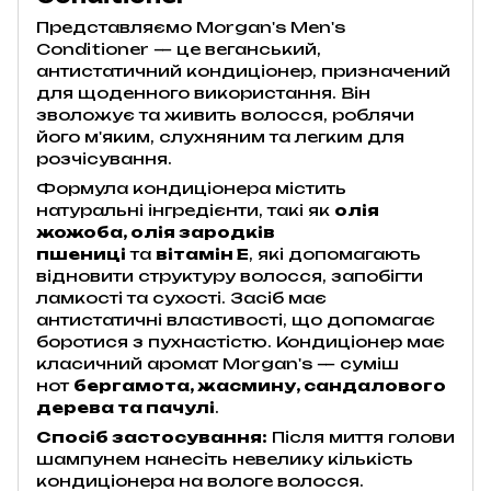
Представляємо Morgan's Men's
Conditioner — це веганський,
антистатичний кондиціонер, призначений
для щоденного використання. Він
зволожує та живить волосся, роблячи
його м'яким, слухняним та легким для
розчісування.
Формула кондиціонера містить
натуральні інгредієнти, такі як
олія
жожоба, олія зародків
пшениці
та
вітамін Е
, які допомагають
відновити структуру волосся, запобігти
ламкості та сухості. Засіб має
антистатичні властивості, що допомагає
боротися з пухнастістю. Кондиціонер має
класичний аромат Morgan's — суміш
нот
бергамота, жасмину, сандалового
дерева та пачулі
.
Спосіб застосування:
Після миття голови
шампунем нанесіть невелику кількість
кондиціонера на вологе волосся.