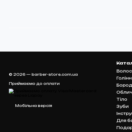
Ката
Волос
© 2026 — barber-store.com.ua
Голін
Приймаємо до оплати
Боро
Обли
Тіло
Мобільна версія
Зуби
Інстр
Для б
Подар