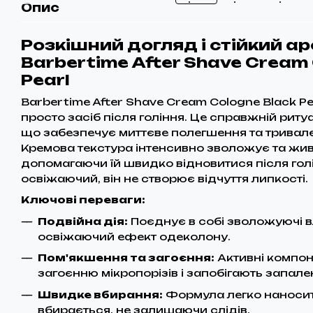
Опис
Розкішний догляд і стійкий а
Barbertime After Shave Cream 
Pearl
Barbertime After Shave Cream Cologne Black Pe
просто засіб після гоління. Це справжній риту
що забезпечує миттєве полегшення та тривале 
Кремова текстура інтенсивно зволожує та жив
допомагаючи їй швидко відновитися після голі
освіжаючий, він не створює відчуття липкості.
Ключові переваги:
Подвійна дія:
Поєднує в собі зволожуючі в
освіжаючий ефект одеколону.
Пом'якшення та загоєння:
Активні компо
загоєнню мікропорізів і запобігають запале
Швидке вбирання:
Формула легко наносит
вбирається, не залишаючи слідів.