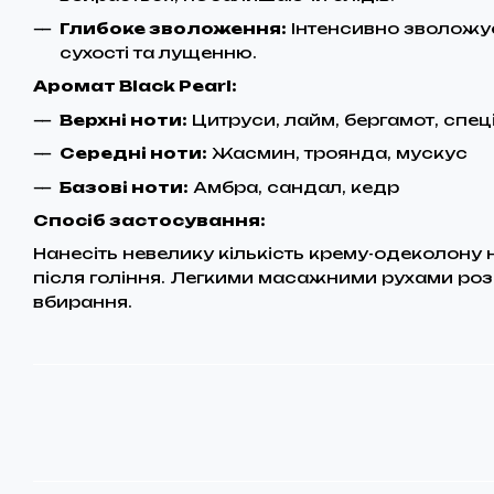
Глибоке зволоження:
Інтенсивно зволожує
сухості та лущенню.
Аромат Black Pearl:
Верхні ноти:
Цитруси, лайм, бергамот, спеці
Середні ноти:
Жасмин, троянда, мускус
Базові ноти:
Амбра, сандал, кедр
Спосіб застосування:
Нанесіть невелику кількість крему-одеколону 
після гоління. Легкими масажними рухами роз
вбирання.