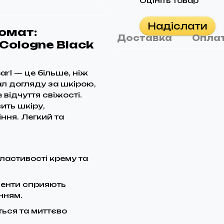
Оцініть товар
Надіслати
ромат:
Доставка
Опла
Cologne Black
arl — це більше, ніж
ал догляду за шкірою,
відчуття свіжості.
ить шкіру,
ння. Легкий та
ластивості крему та
ненти сприяють
нням.
ься та миттєво