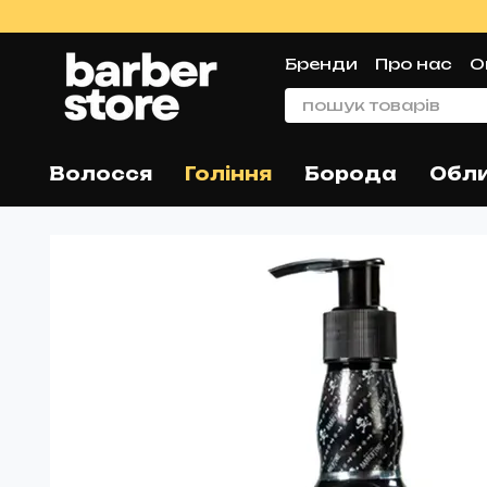
Перейти до основного контенту
Бренди
Про нас
О
Угода користувач
Волосся
Гоління
Борода
Обл