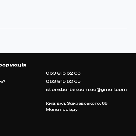
формація
063 815 62 65
063 815 62 65
м?
store.barber.com.ua@gmail.com
Київ, вул. Закревського, 65
Мапа проїзду