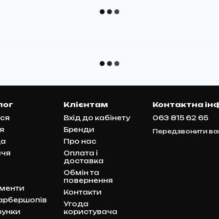
лог
Клієнтам
Контактна ін
ся
Вхід до кабінету
063 815 62 65
ня
Бренди
Передзвонити ва
да
Про нас
ччя
Оплата і
доставка
Обмін та
повернення
ументи
Контакти
арбершопів
Угода
унки
користувача