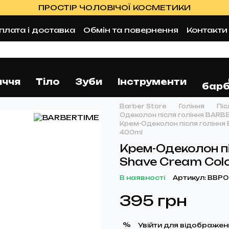
ПРОСТІР ЧОЛОВІЧОЇ КОСМЕТИКИ
плата і доставка
Обмін та повернення
Контакти
а
Оферта
Відгуки про магазин
Блог
иччя
Тіло
Зуби
Інструменти
барб
Barber Store
Гоління
Піс
Одеколон після гоління BARB
Крем-Одеколон після гоління 
400ml
Крем-Одеколон пі
Shave Cream Colo
В наявності
Артикул: BBP0
395 грн
%
Увійти
для відображен