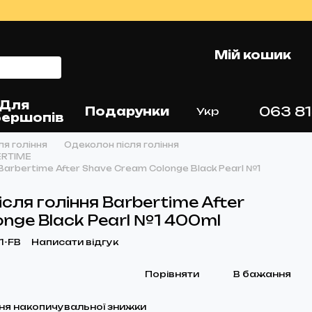
Мій кошик
Для
063 81
Подарунки
Укр
ершопів
ля гоління
Одеколон після гоління
ERTIME
Barbertime After Shave Cream Colonge Black Pearl №1
сля гоління Barbertime After
nge Black Pearl №1 400ml
1-FB
Написати відгук
Порівняти
В бажання
ня накопичувальної знижки