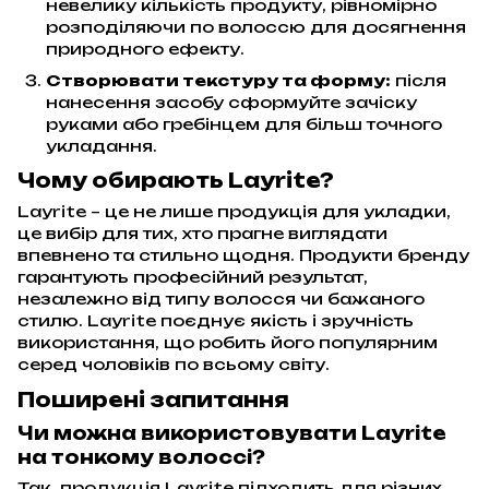
невелику кількість продукту, рівномірно
розподіляючи по волоссю для досягнення
природного ефекту.
Створювати текстуру та форму:
після
нанесення засобу сформуйте зачіску
руками або гребінцем для більш точного
укладання.
Чому обирають Layrite?
Layrite – це не лише продукція для укладки,
це вибір для тих, хто прагне виглядати
впевнено та стильно щодня. Продукти бренду
гарантують професійний результат,
незалежно від типу волосся чи бажаного
стилю. Layrite поєднує якість і зручність
використання, що робить його популярним
серед чоловіків по всьому світу.
Поширені запитання
Чи можна використовувати Layrite
на тонкому волоссі?
Так, продукція Layrite підходить для різних