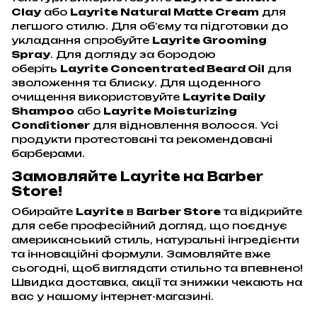
Clay
або
Layrite Natural Matte Cream
для
легшого стилю. Для об’єму та підготовки до
укладання спробуйте
Layrite Grooming
Spray
. Для догляду за бородою
оберіть
Layrite Concentrated Beard Oil
для
зволоження та блиску. Для щоденного
очищення використовуйте
Layrite Daily
Shampoo
або
Layrite Moisturizing
Conditioner
для відновлення волосся. Усі
продукти протестовані та рекомендовані
барберами.
Замовляйте Layrite на Barber
Store!
Обирайте
Layrite
в
Barber Store
та відкрийте
для себе професійний догляд, що поєднує
американський стиль, натуральні інгредієнти
та інноваційні формули. Замовляйте вже
сьогодні, щоб виглядати стильно та впевнено!
Швидка доставка, акції та знижки чекають на
вас у нашому інтернет-магазині.