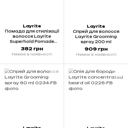
Layrite
Layrite
Помада для стилізації
Спрей для волосся
волосся Layrite
Layrite Grooming
Superhold Pomade
spray 200 ml
42g
382 грн
909 грн
Немає в наявності
Немає в наявності
Layrite