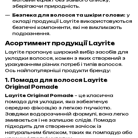
зберігаючи природність.
Безпека для волосся та шкіри голови:
у
складі продукції Layrite використовуються
безпечні компоненти, які не викликають
подразнення.
Асортимент продукції Layrite
Layrite пропонує широкий вибір засобів для
укладки волосся, кожен з яких створений з
урахуванням різних потреб і типів волосся.
Ось найпопулярніші продукти бренду:
1. Помада для волосся Layrite
Original Pomade
Layrite Original Pomade
– це класична
помада для укладки, яка забезпечує
середню фіксацію з легкою гнучкістю.
Завдяки водорозчинній формулі, вона легко
змивається і не залишає слідів. Помада
підходить для створення зачісок із
натуральним блиском, таких як помпадур або