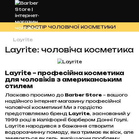
ПРОСТІР ЧОЛОВІЧОЇ КОСМЕТИКИ
Layrite
Layrite: чоловіча косметика
Layrite – професійна косметика
для чоловіків з американським
стилем
Ласкаво просимо до
Barber Store
– вашого
надійного інтернет-магазину професійної
чоловічої косметики! Ми з гордістю
представляємо бренд
Layrite
, заснований у
1999 році в Каліфорнії барбером Донні Гоулі.
Layrite народився з бажання створити
водорозчинну помаду, яка тримає як віск, але
змивається як гель, вирішуючи проблему