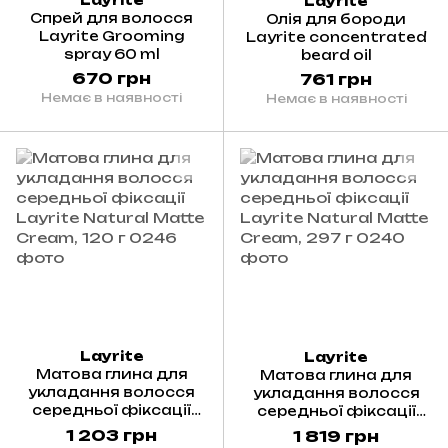
Layrite
Спрей для волосся
Олія для бороди
Layrite Grooming
Layrite concentrated
spray 60 ml
beard oil
670 грн
761 грн
Немає в наявності
Немає в наявності
Layrite
Layrite
Матова глина для
Матова глина для
укладання волосся
укладання волосся
середньої фіксації
середньої фіксації
Layrite Natural Matte
Layrite Natural Matte
1 203 грн
1 819 грн
Cream, 120 г
Cream, 297 г