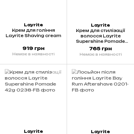
Layrite
Layrite
Крем для гоління
Крем для стилізації
Layrite Shaving cream
волосся Layrite
Supershine Pomade
120g
919 грн
765 грн
Немає в наявності
Немає в наявності
Layrite
Layrite