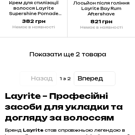
Крем для стилізації
Лосьйон після гоління
волосся Layrite
Layrite Bay Rum
Supershine Pomade
Aftershave
42g
382 грн
821 грн
Немає в наявності
Немає в наявності
Показати ще 2 товара
Назад
Вперед
1
з 2
Layrite – Професійні
засоби для укладки та
догляду за волоссям
Бренд
Layrite
став справжньою легендою в