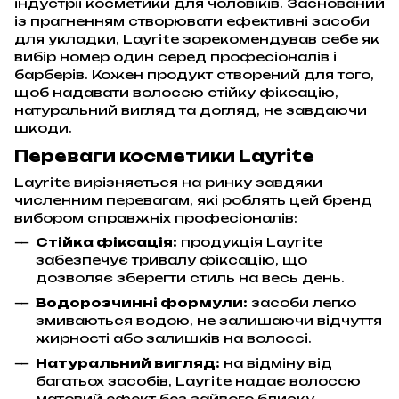
індустрії косметики для чоловіків. Заснований
із прагненням створювати ефективні засоби
для укладки, Layrite зарекомендував себе як
вибір номер один серед професіоналів і
барберів. Кожен продукт створений для того,
щоб надавати волоссю стійку фіксацію,
натуральний вигляд та догляд, не завдаючи
шкоди.
Переваги косметики Layrite
Layrite вирізняється на ринку завдяки
численним перевагам, які роблять цей бренд
вибором справжніх професіоналів:
Стійка фіксація:
продукція Layrite
забезпечує тривалу фіксацію, що
дозволяє зберегти стиль на весь день.
Водорозчинні формули:
засоби легко
змиваються водою, не залишаючи відчуття
жирності або залишків на волоссі.
Натуральний вигляд:
на відміну від
багатьох засобів, Layrite надає волоссю
матовий ефект без зайвого блиску,