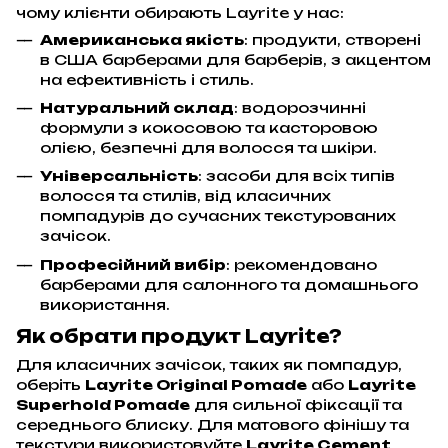
чому клієнти обирають Layrite у нас:
Американська якість
: продукти, створені
в США барберами для барберів, з акцентом
на ефективність і стиль.
Натуральний склад
: водорозчинні
формули з кокосовою та касторовою
олією, безпечні для волосся та шкіри.
Універсальність
: засоби для всіх типів
волосся та стилів, від класичних
помпадурів до сучасних текстурованих
зачісок.
Професійний вибір
: рекомендовано
барберами для салонного та домашнього
використання.
Як обрати продукт Layrite?
Для класичних зачісок, таких як помпадур,
оберіть
Layrite Original Pomade
або
Layrite
Superhold Pomade
для сильної фіксації та
середнього блиску. Для матового фінішу та
текстури використовуйте
Layrite Cement