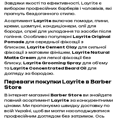
Завдяки якості та ефективності, Layrite є
вибором професійних барберів і чоловіків, які
прагнуть бездоганного стилю.
Асортимент
Layrite
включає помади, глини,
креми, шампуні, кондиціонери, олії для
бороди, спреї для укладання та засоби після
гоління. Особливо популярні
Layrite Original
Pomade
для середньої фіксації з
блиском,
Layrite Cement Clay
для сильної
фіксації з матовим фінішем,
Layrite Natural
Matte Cream
для легкої фіксації без
блиску,
Layrite Grooming Spray
для об’єму
та
Layrite Concentrated Beard Oil
для
догляду за бородою.
Переваги покупки Layrite в Barber
Store
В інтернет-магазині
Barber Store
ви знайдете
повний асортимент
Layrite
за конкурентними
цінами. Ми пропонуємо швидку доставку по
всій Україні, щоб ви могли насолоджуватися
професійним доглядом без затримок. Ось