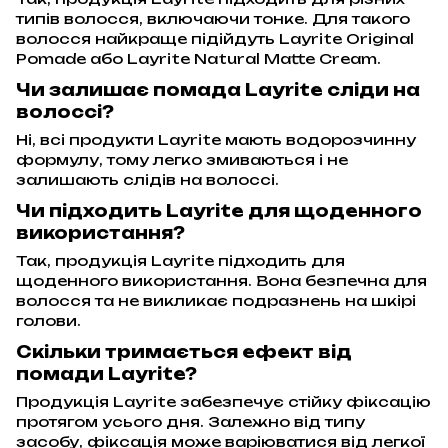
типів волосся, включаючи тонке. Для такого
волосся найкраще підійдуть Layrite Original
Pomade або Layrite Natural Matte Cream.
Чи залишає помада Layrite сліди на
волоссі?
Ні, всі продукти Layrite мають водорозчинну
формулу, тому легко змиваються і не
залишають слідів на волоссі.
Чи підходить Layrite для щоденного
використання?
Так, продукція Layrite підходить для
щоденного використання. Вона безпечна для
волосся та не викликає подразнень на шкірі
голови.
Скільки тримається ефект від
помади Layrite?
Продукція Layrite забезпечує стійку фіксацію
протягом усього дня. Залежно від типу
засобу, фіксація може варіюватися від легкої