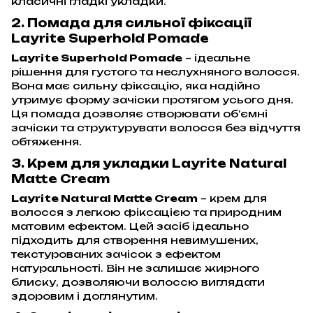
класичні гладкі укладки.
2. Помада для сильної фіксації
Layrite Superhold Pomade
Layrite Superhold Pomade
– ідеальне
рішення для густого та неслухняного волосся.
Вона має сильну фіксацію, яка надійно
утримує форму зачіски протягом усього дня.
Ця помада дозволяє створювати об’ємні
зачіски та структурувати волосся без відчуття
обтяження.
3. Крем для укладки Layrite Natural
Matte Cream
Layrite Natural Matte Cream
– крем для
волосся з легкою фіксацією та природним
матовим ефектом. Цей засіб ідеально
підходить для створення невимушених,
текстурованих зачісок з ефектом
натуральності. Він не залишає жирного
блиску, дозволяючи волоссю виглядати
здоровим і доглянутим.