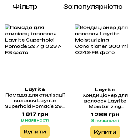
Фільтр
За популярністю
Layrite
Layrite
Помада для стилізації
Кондиціонер для
волосся Layrite
волосся Layrite
Superhold Pomade 297
Moisturizing
g
Conditioner 300 ml
1 817 грн
1 289 грн
В наявності
В наявності
Купити
Купити