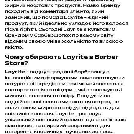
жирних нафтових продуктів. Назва бренду
походить від коментаря клієнта, який
зазначив, що помада Layrite – єдиний
продукт, який ідеально укладає його волосся
("lays right"). Сьогодні Layrite є культовим
брендом у барбершопах по всьому світу,
відомим своєю універсальністю та високою
якістю.
Чому обирають Layrite в Barber
Store?
Layrite
поєднує традиції барберингу з
інноваційними формулами, використовуючи
натуральні інгредієнти, такі як кокосова олія,
касторова олія та гліцерин, які зволожують і
живлять волосся та шкіру. Продукти на
водній основі легко змиваються водою, не
залишаючи жирного сліду, і підходять для
всіх типів волосся. Layrite пропонує
унікальний ванільний аромат, що став їхньою
візитівкою, та широкий асортимент для
створення класичних і сучасних зачісок.