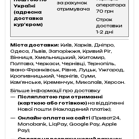
за рахунок
оператора
Україні
отримувача
70 грн
(адресна
доставка
Строк
кур'єром)
доставки
1-2 дні
Міста доставки:
Київ, Харків, Дніпро,
Одеса, Львів, Запоріжжя, Кривий Ріг,
Вінниця, Хмельницький, Житомир,
Полтава, Черкаси, Чернівці, Тернопіль,
Івано-Франківськ, Рівне, Луцьк, Ужгород,
Кропивницький, Чернігів, Суми,
Кам'янське, Кременчук, Миколаїв, Херсон.
Більше інформації про доставку
Післяплатою при отриманні
(карткою або готівкою)
на відділенні
Нової пошти (Накладений платіж);
Онлайн-оплата на сайті
(Приват24,
Monobank, LiqPay, Google Pay, Apple
Pay);
Оплата на розрахунковий рахунок