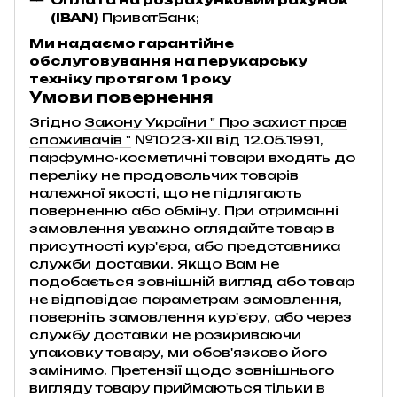
(IBAN)
ПриватБанк;
Ми надаємо гарантійне
обслуговування на перукарську
техніку протягом 1 року
Умови повернення
Згідно
Закону України " Про захист прав
споживачів "
№1023-XII від 12.05.1991,
парфумно-косметичні товари входять до
переліку не продовольчих товарів
належної якості, що не підлягають
поверненню або обміну. При отриманні
замовлення уважно оглядайте товар в
присутності кур'єра, або представника
служби доставки. Якщо Вам не
подобається зовнішній вигляд або товар
не відповідає параметрам замовлення,
поверніть замовлення кур'єру, або через
службу доставки не розкриваючи
упаковку товару, ми обов'язково його
замінимо. Претензії щодо зовнішнього
вигляду товару приймаються тільки в