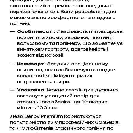
виготовлений з преміальної шведської
нержавіючої сталі. Вони розроблені для
максимально комфортного та гладкого
гоління.
Особливості:
Леза мають п'ятишарове
покриття з хрому, кераміки, платини,
вольфраму та полімеру, що забезпечує
виняткову гостроту, довговічність і
захист від корозії.
Комфорт:
Завдяки спеціальному
покриттю, леза забезпечують гладке
ковзання і мінімізують ризик
подразнення шкіри.
Упаковка:
Кожне лезо індивідуально
загорнуте у вощений папір для
стерильного зберігання. Упаковка
містить 100 лез.
Леза Derby Premium користуються
популярністю як у професійних барберів,
так і у любителів класичного гоління по