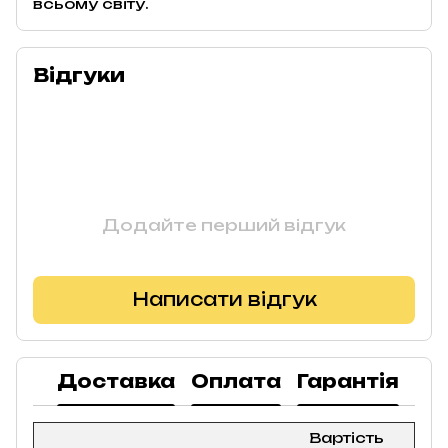
всьому світу.
Відгуки
Додайте перший відгук
Написати відгук
Доставка
Оплата
Гарантія
По
Вартість