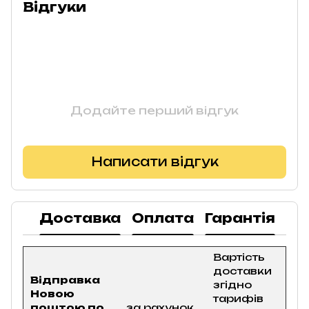
Відгуки
Додайте перший відгук
Написати відгук
Доставка
Оплата
Гарантія
По
Вартість
доставки
Відправка
згідно
Новою
тарифів
поштою по
за рахунок