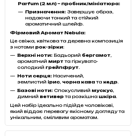
Parfum (2 мл) – пробник/мініатюра:
Призначення:
Завершує образ,
надаючи тонкий та стійкий
ароматичний шлейф.
Фірмовий Аромат Nebula:
Це свіжа, квіткова та деревна композиція
з нотами
рок-зірки
:
Верхні ноти:
Бадьорий
бергамот
,
ароматний
мирт
та гіркувато-
солодкий
грейпфрут
.
Ноти серця:
Насичений,
землистий
ірис
,
чорна кава
та
кедр
.
Базові ноти:
Спокусливий
мускус
,
димний
ветивер
та розкішна
шкіра
.
Цей набір ідеально підійде чоловікові,
який віддає перевагу якісному догляду та
унікальним, сміливим ароматам.