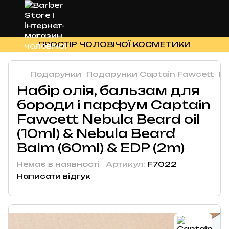
ПРОСТІР ЧОЛОВІЧОЇ КОСМЕТИКИ
Подарунки
Подарунки Captain Fawcett
На
Набір олія, бальзам для
бороди і парфум Captain
Fawcett Nebula Beard oil
(10ml) & Nebula Beard
Balm (60ml) & EDP (2m)
Немає в наявності
Артикул:
F7022
Написати відгук