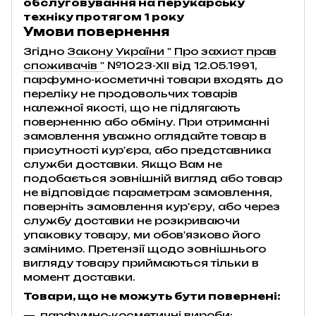
обслуговування на перукарську
техніку протягом 1 року
Умови повернення
Згідно
Закону України " Про захист прав
споживачів "
№1023-XII від 12.05.1991,
парфумно-косметичні товари входять до
переліку не продовольчих товарів
належної якості, що не підлягають
поверненню або обміну. При отриманні
замовлення уважно оглядайте товар в
присутності кур'єра, або представника
служби доставки. Якщо Вам не
подобається зовнішній вигляд або товар
не відповідає параметрам замовлення,
поверніть замовлення кур'єру, або через
службу доставки не розкриваючи
упаковку товару, ми обов'язково його
замінимо. Претензії щодо зовнішнього
вигляду товару приймаються тільки в
момент доставки.
Товари, що не можуть бути повернені:
парфумно-косметичні вироби;