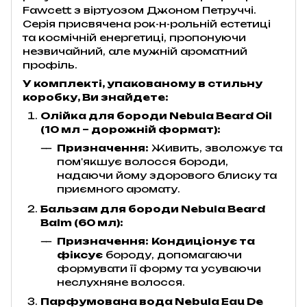
Fawcett з віртуозом Джоном Петруччі.
Серія присвячена рок-н-рольній естетиці
та космічній енергетиці, пропонуючи
незвичайний, але мужній ароматний
профіль.
У комплекті, упакованому в стильну
коробку, Ви знайдете:
Олійка для бороди Nebula Beard Oil
(10 мл – дорожній формат):
Призначення:
Живить, зволожує та
пом'якшує волосся бороди,
надаючи йому здорового блиску та
приємного аромату.
Бальзам для бороди Nebula Beard
Balm (60 мл):
Призначення:
Кондиціонує та
фіксує
бороду, допомагаючи
формувати її форму та усуваючи
неслухняне волосся.
Парфумована вода Nebula Eau De