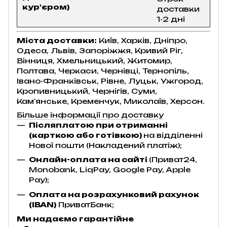
кур'єром)
доставки
1-2 дні
Міста доставки:
Київ, Харків, Дніпро,
Одеса, Львів, Запоріжжя, Кривий Ріг,
Вінниця, Хмельницький, Житомир,
Полтава, Черкаси, Чернівці, Тернопіль,
Івано-Франківськ, Рівне, Луцьк, Ужгород,
Кропивницький, Чернігів, Суми,
Кам'янське, Кременчук, Миколаїв, Херсон.
Більше інформації про доставку
Післяплатою при отриманні
(карткою або готівкою)
на відділенні
Нової пошти (Накладений платіж);
Онлайн-оплата на сайті
(Приват24,
Monobank, LiqPay, Google Pay, Apple
Pay);
Оплата на розрахунковий рахунок
(IBAN)
ПриватБанк;
Ми надаємо гарантійне