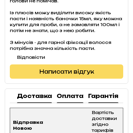
голови не помічав.
Із плюсів можу виділити високу якість
пасти і наявність баночки 15мл, яку можна
купити для проби, а не замовляти 100мл і
потім не знати, що з нею робити.
З мінусів - для гарної фіксації волосся
потрібна значна кількість пасти.
Відповісти
Написати відгук
Доставка
Оплата
Гарантія
По
Вартість
доставки
Відправка
згідно
Новою
тарифів