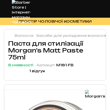
ПРОСТІР ЧОЛОВІЧОЇ КОСМЕТИКИ
Волосся
Засоби для укладання волосся
Паста для стилізації
Morgan's Matt Paste
75ml
В наявності
Артикул:
M181-FB
1 відгук