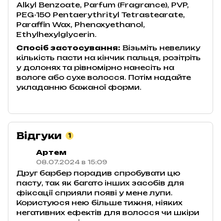
Alkyl Benzoate, Parfum (Fragrance), PVP,
PEG-150 Pentaerythrityl Tetrastearate,
Paraffin Wax, Phenoxyethanol,
Ethylhexylglycerin.
Спосіб застосування:
Візьміть невелику
кількість пасти на кінчик пальця, розітріть
у долонях та рівномірно нанесіть на
вологе або сухе волосся. Потім надайте
укладанню бажаної форми.
Відгуки
1
Артем
08.07.2024 в 15:09
Друг барбер порадив спробувати цю
пасту, так як багато інших засобів для
фіксації сприяли появі у мене лупи.
Користуюся нею більше тижня, ніяких
негативних ефектів для волосся чи шкіри