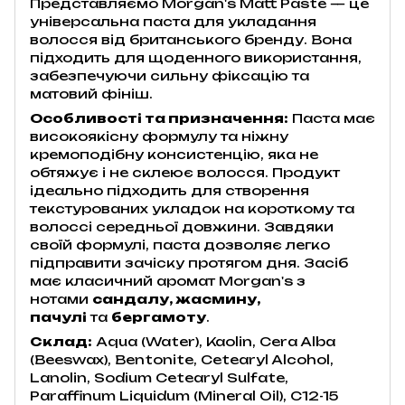
Представляємо Morgan's Matt Paste — це
універсальна паста для укладання
волосся від британського бренду. Вона
підходить для щоденного використання,
забезпечуючи сильну фіксацію та
матовий фініш.
Особливості та призначення:
Паста має
високоякісну формулу та ніжну
кремоподібну консистенцію, яка не
обтяжує і не склеює волосся. Продукт
ідеально підходить для створення
текстурованих укладок на короткому та
волоссі середньої довжини. Завдяки
своїй формулі, паста дозволяє легко
підправити зачіску протягом дня. Засіб
має класичний аромат Morgan's з
нотами
сандалу, жасмину,
пачулі
та
бергамоту
.
Склад:
Aqua (Water), Kaolin, Cera Alba
(Beeswax), Bentonite, Cetearyl Alcohol,
Lanolin, Sodium Cetearyl Sulfate,
Paraffinum Liquidum (Mineral Oil), C12-15