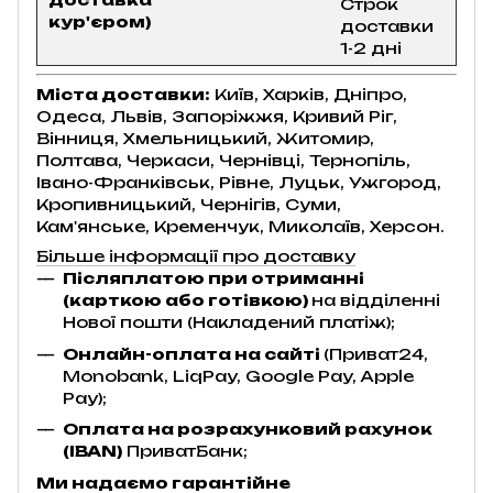
Строк
кур'єром)
доставки
1-2 дні
Міста доставки:
Київ, Харків, Дніпро,
Одеса, Львів, Запоріжжя, Кривий Ріг,
Вінниця, Хмельницький, Житомир,
Полтава, Черкаси, Чернівці, Тернопіль,
Івано-Франківськ, Рівне, Луцьк, Ужгород,
Кропивницький, Чернігів, Суми,
Кам'янське, Кременчук, Миколаїв, Херсон.
Більше інформації про доставку
Післяплатою при отриманні
(карткою або готівкою)
на відділенні
Нової пошти (Накладений платіж);
Онлайн-оплата на сайті
(Приват24,
Monobank, LiqPay, Google Pay, Apple
Pay);
Оплата на розрахунковий рахунок
(IBAN)
ПриватБанк;
Ми надаємо гарантійне