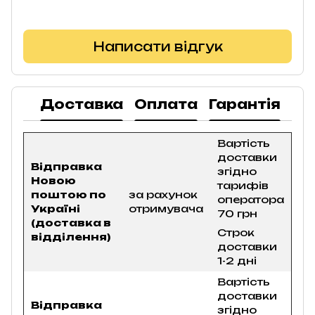
Написати відгук
Доставка
Оплата
Гарантія
По
Вартість
доставки
Відправка
згідно
Новою
тарифів
поштою по
за рахунок
оператора
Україні
отримувача
70 грн
(доставка в
Строк
відділення)
доставки
1-2 дні
Вартість
доставки
Відправка
згідно