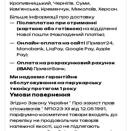
Кропивницький, Чернігів, Суми,
Кам'янське, Кременчук, Миколаїв, Херсон.
Більше інформації про доставку
Післяплатою при отриманні
(карткою або готівкою)
на відділенні
Нової пошти (Накладений платіж);
Онлайн-оплата на сайті
(Приват24,
Monobank, LiqPay, Google Pay, Apple
Pay);
Оплата на розрахунковий рахунок
(IBAN)
ПриватБанк;
Ми надаємо гарантійне
обслуговування на перукарську
техніку протягом 1 року
Умови повернення
Згідно
Закону України " Про захист прав
споживачів "
№1023-XII від 12.05.1991,
парфумно-косметичні товари входять до
переліку не продовольчих товарів
належної якості, що не підлягають