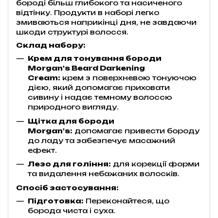
бороді більш глибокого та насиченого
відтінку. Продукти в наборі легко
змиваються наприкінці дня, не завдаючи
шкоди структурі волосся.
Склад набору:
Крем для тонування бороди
Morgan's Beard Darkening
Cream:
крем з поверхневою тонуючою
дією, який допомагає приховати
сивину і надає темному волоссю
природного вигляду.
Щітка для бороди
Morgan's:
допомагає привести бороду
до ладу та забезпечує масажний
ефект.
Лезо для гоління:
для корекції форми
та видалення небажаних волосків.
Спосіб застосування:
Підготовка:
Переконайтеся, що
борода чиста і суха.