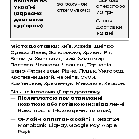
поштою по
за рахунок
оператора
Україні
отримувача
70 грн
(адресна
доставка
Строк
кур'єром)
доставки
1-2 дні
Міста доставки:
Київ, Харків, Дніпро,
Одеса, Львів, Запоріжжя, Кривий Ріг,
Вінниця, Хмельницький, Житомир,
Полтава, Черкаси, Чернівці, Тернопіль,
Івано-Франківськ, Рівне, Луцьк, Ужгород,
Кропивницький, Чернігів, Суми,
Кам'янське, Кременчук, Миколаїв, Херсон.
Більше інформації про доставку
Післяплатою при отриманні
(карткою або готівкою)
на відділенні
Нової пошти (Накладений платіж);
Онлайн-оплата на сайті
(Приват24,
Monobank, LiqPay, Google Pay, Apple
Pay);