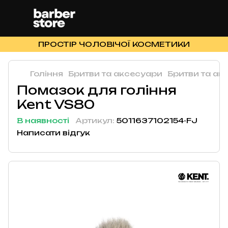
ПРОСТІР ЧОЛОВІЧОЇ КОСМЕТИКИ
Гоління
Бритви та аксесуари
Бритви та ак
Помазок для гоління
Kent VS80
В наявності
Артикул:
5011637102154-FJ
Написати відгук