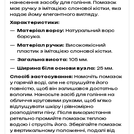
нанесення засобу для гоління. Помазок
має ручку з імітацією слонової кістки, яка
надає йому елегантного вигляду.
Характеристики:
Матеріал ворсу:
Натуральний ворс
борсука.
Матеріал ручки:
Високоякісний
пластик з імітацією слонової кістки.
Загальна висота:
105 мм.
Ширина біля основи вузла:
25 мм.
Спосіб застосування:
Намочіть помазок
у гарячій воді, але не струшуйте його
повністю, щоб він залишався достатньо
вологим. Наносьте засіб для гоління на
обличчя круговими рухами, щоб м'яко
відлущувати шкіру і рівномірно
розподіляти піну. Після використання
ретельно промийте помазок теплою
водою і струсіть його. Зберігайте помазок
у вертикальному положенні, подалі від