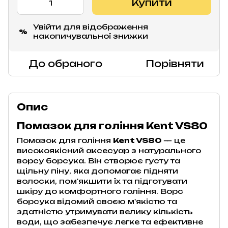
Купити
Увійти
для відображення
%
накопичувальної знижки
До обраного
Порівняти
Опис
Помазок для гоління Kent VS80
Помазок для гоління
Kent VS80
— це
високоякісний аксесуар з натурального
ворсу борсука. Він створює густу та
щільну піну, яка допомагає підняти
волоски, пом'якшити їх та підготувати
шкіру до комфортного гоління. Ворс
борсука відомий своєю м'якістю та
здатністю утримувати велику кількість
води, що забезпечує легке та ефективне