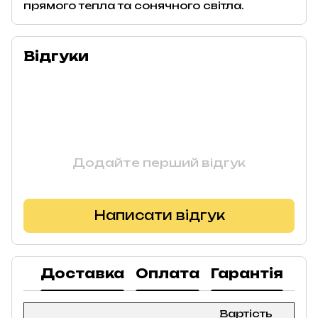
прямого тепла та сонячного світла.
Відгуки
Додайте перший відгук
Написати відгук
Доставка
Оплата
Гарантія
По
Вартість