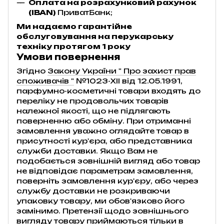
Оплата на розрахунковий рахунок
(IBAN)
ПриватБанк;
Ми надаємо гарантійне
обслуговування на перукарську
техніку протягом 1 року
Умови повернення
Згідно
Закону України " Про захист прав
споживачів "
№1023-XII від 12.05.1991,
парфумно-косметичні товари входять до
переліку не продовольчих товарів
належної якості, що не підлягають
поверненню або обміну. При отриманні
замовлення уважно оглядайте товар в
присутності кур'єра, або представника
служби доставки. Якщо Вам не
подобається зовнішній вигляд або товар
не відповідає параметрам замовлення,
поверніть замовлення кур'єру, або через
службу доставки не розкриваючи
упаковку товару, ми обов'язково його
замінимо. Претензії щодо зовнішнього
вигляду товару приймаються тільки в