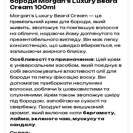
бороди Morgan's Luxury Beard
Cream 100ml
Morgan's Luxury Beard Cream — це
преміальний крем для бороди, який
живить, зволожує та пом'якшує волосся
на обличчі, надаючи йому доглянутого та
презентабельного вигляду. Він має легку
консистенцію, що швидко вбирається, не
залишаючи жирного блиску.
Особливості та призначення:
Цей крем
є універсальним засобом, який поєднує в
собі зволожувальні властивості олії для
бороди та легку фіксацію воску. Він
допомагає приборкати неслухняні
волоски, роблячи їх шовковистими та
слухняними. Крем також зволожує шкіру
під бородою, запобігаючи сухості та
свербежу. Продукт має вишуканий
аромат, який включає ноти
бергамоту,
лайма, зеленого чаю, мускусу та
сандалу
.
Склад: