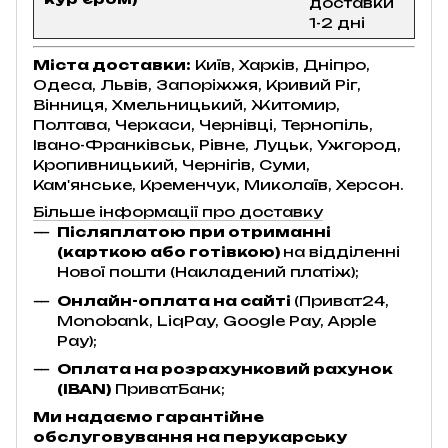
доставки
1-2 дні
Міста доставки:
Київ, Харків, Дніпро,
Одеса, Львів, Запоріжжя, Кривий Ріг,
Вінниця, Хмельницький, Житомир,
Полтава, Черкаси, Чернівці, Тернопіль,
Івано-Франківськ, Рівне, Луцьк, Ужгород,
Кропивницький, Чернігів, Суми,
Кам'янське, Кременчук, Миколаїв, Херсон.
Більше інформації про доставку
Післяплатою при отриманні
(карткою або готівкою)
на відділенні
Нової пошти (Накладений платіж);
Онлайн-оплата на сайті
(Приват24,
Monobank, LiqPay, Google Pay, Apple
Pay);
Оплата на розрахунковий рахунок
(IBAN)
ПриватБанк;
Ми надаємо гарантійне
обслуговування на перукарську