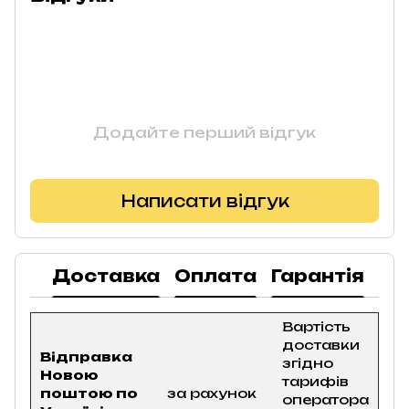
Додайте перший відгук
Написати відгук
Доставка
Оплата
Гарантія
По
Вартість
доставки
Відправка
згідно
Новою
тарифів
поштою по
за рахунок
оператора