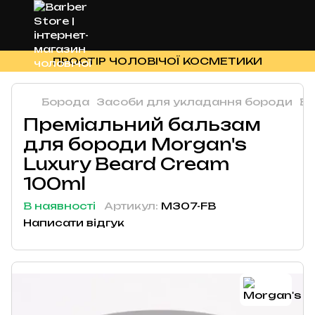
ПРОСТІР ЧОЛОВІЧОЇ КОСМЕТИКИ
Борода
Засоби для укладання бороди
Ба
Преміальний бальзам
для бороди Morgan's
Luxury Beard Cream
100ml
В наявності
Артикул:
M307-FB
Написати відгук