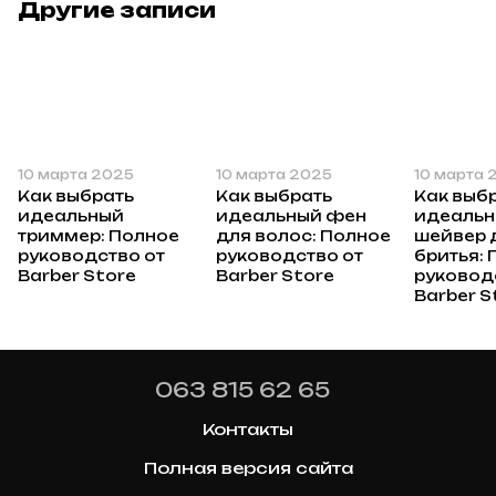
Другие записи
10 марта 2025
10 марта 2025
10 марта 
Как выбрать
Как выбрать
Как выб
идеальный
идеальный фен
идеаль
триммер: Полное
для волос: Полное
шейвер 
руководство от
руководство от
бритья:
Barber Store
Barber Store
руковод
Barber S
063 815 62 65
Контакты
Полная версия сайта