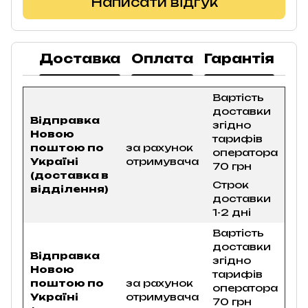
Написати відгук
Доставка
Оплата
Гарантія
По
Вартість
доставки
Відправка
згідно
Новою
тарифів
поштою по
за рахунок
оператора
Україні
отримувача
70 грн
(доставка в
Строк
відділення)
доставки
1-2 дні
Вартість
доставки
Відправка
згідно
Новою
тарифів
поштою по
за рахунок
оператора
Україні
отримувача
70 грн