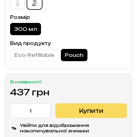
Розмір
300 мл
Вид продукту
Eco-Refillable
Pouch
В наявності
437 грн
Купити
Увійти
для відображення
%
накопичувальної знижки