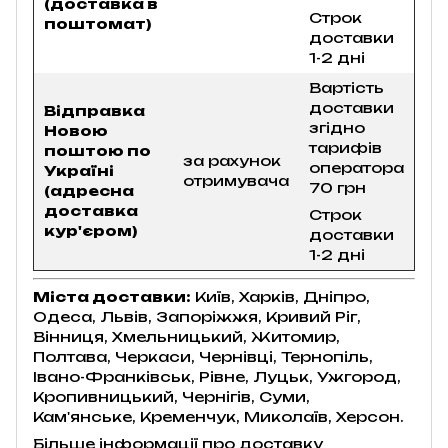
(доставка в
Строк
поштомат)
доставки
1-2 дні
Вартість
доставки
Відправка
згідно
Новою
тарифів
поштою по
за рахунок
оператора
Україні
отримувача
70 грн
(адресна
доставка
Строк
кур'єром)
доставки
1-2 дні
Міста доставки:
Київ, Харків, Дніпро,
Одеса, Львів, Запоріжжя, Кривий Ріг,
Вінниця, Хмельницький, Житомир,
Полтава, Черкаси, Чернівці, Тернопіль,
Івано-Франківськ, Рівне, Луцьк, Ужгород,
Кропивницький, Чернігів, Суми,
Кам'янське, Кременчук, Миколаїв, Херсон.
Більше інформації про доставку