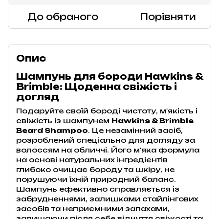
До обраного
Порівняти
Опис
Шампунь для бороди Hawkins &
Brimble: Щоденна свіжість і
догляд
Подаруйте своїй бороді чистоту, м'якість і
свіжість із шампунем
Hawkins & Brimble
Beard Shampoo
. Це незамінний засіб,
розроблений спеціально для догляду за
волоссям на обличчі. Його м'яка формула
на основі натуральних інгредієнтів
глибоко очищає бороду та шкіру, не
порушуючи їхній природний баланс.
Шампунь ефективно справляється із
забрудненнями, залишками стайлінгових
засобів та неприємними запахами,
залишаючи після себе відчуття свіжості та