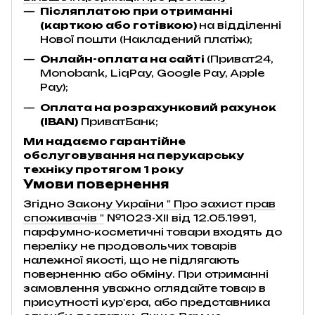
Післяплатою при отриманні
(карткою або готівкою)
на відділенні
Нової пошти (Накладений платіж);
Онлайн-оплата на сайті
(Приват24,
Monobank, LiqPay, Google Pay, Apple
Pay);
Оплата на розрахунковий рахунок
(IBAN)
ПриватБанк;
Ми надаємо гарантійне
обслуговування на перукарську
техніку протягом 1 року
Умови повернення
Згідно
Закону України " Про захист прав
споживачів "
№1023-XII від 12.05.1991,
парфумно-косметичні товари входять до
переліку не продовольчих товарів
належної якості, що не підлягають
поверненню або обміну. При отриманні
замовлення уважно оглядайте товар в
присутності кур'єра, або представника