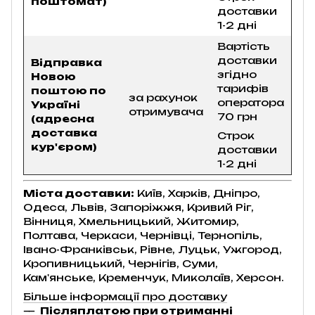
поштомат)
доставки
1-2 дні
Вартість
доставки
Відправка
згідно
Новою
тарифів
поштою по
за рахунок
оператора
Україні
отримувача
70 грн
(адресна
доставка
Строк
кур'єром)
доставки
1-2 дні
Міста доставки:
Київ, Харків, Дніпро,
Одеса, Львів, Запоріжжя, Кривий Ріг,
Вінниця, Хмельницький, Житомир,
Полтава, Черкаси, Чернівці, Тернопіль,
Івано-Франківськ, Рівне, Луцьк, Ужгород,
Кропивницький, Чернігів, Суми,
Кам'янське, Кременчук, Миколаїв, Херсон.
Більше інформації про доставку
Післяплатою при отриманні