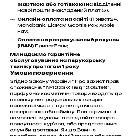
(карткою або готівкою)
на відділенні
Нової пошти (Накладений платіж);
Онлайн-оплата на сайті
(Приват24,
Monobank, LiqPay, Google Pay, Apple
Pay);
Оплата на розрахунковий рахунок
(IBAN)
ПриватБанк;
Ми надаємо гарантійне
обслуговування на перукарську
техніку протягом 1 року
Умови повернення
Згідно
Закону України " Про захист прав
споживачів "
№1023-XII від 12.05.1991,
парфумно-косметичні товари входять до
переліку не продовольчих товарів
належної якості, що не підлягають
поверненню або обміну. При отриманні
замовлення уважно оглядайте товар в
присутності кур'єра, або представника
служби доставки. Якщо Вам не
подобається зовнішній вигляд або товар