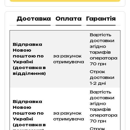
Доставка
Оплата
Гарантія
По
Вартість
доставки
Відправка
згідно
Новою
тарифів
поштою по
за рахунок
оператора
Україні
отримувача
70 грн
(доставка в
Строк
відділення)
доставки
1-2 дні
Вартість
доставки
Відправка
згідно
Новою
тарифів
поштою по
за рахунок
оператора
Україні
отримувача
70 грн
(доставка в
Строк