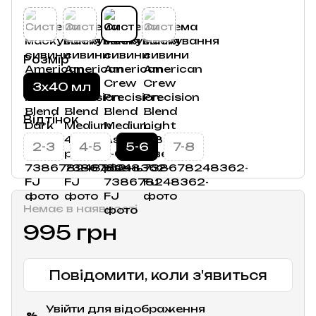
Розмір
3х40 мл
Відтінок
2-3
4-5
5-6
7-8
Немає в наявності
995 грн
Повідомити, коли з'явиться
Увійти
для відображення
%