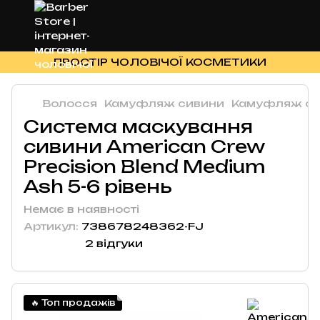
ПРОСТІР ЧОЛОВІЧОЇ КОСМЕТИКИ
Волосся
Камуфляж сивини
Камуфляж си
Система маскування
сивини American Crew
Precision Blend Medium
Ash 5-6 рівень
Немає в наявності
Артикул:
738678248362-FJ
2 відгуки
🔥 Топ продажів